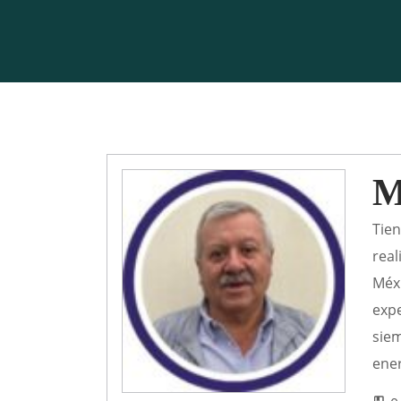
M
Tien
real
Méxi
expe
siem
ener